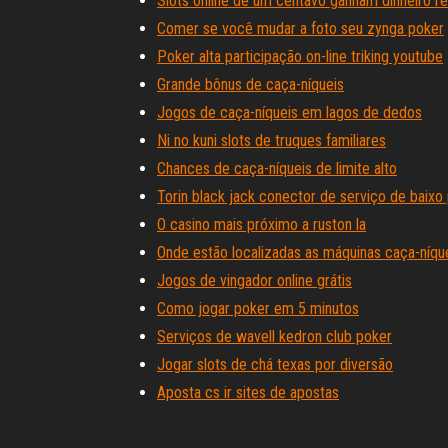
Slots online de um centavo ganham dinheiro re
Comer se você mudar a foto seu zynga poker
Poker alta participação on-line triking youtube
Grande bônus de caça-níqueis
Jogos de caça-níqueis em lagos de dedos
Ni no kuni slots de truques familiares
Chances de caça-níqueis de limite alto
Torin black jack conector de serviço de baixo 
O casino mais próximo a ruston la
Onde estão localizadas as máquinas caça-níque
Jogos de vingador online grátis
Como jogar poker em 5 minutos
Serviços de wavell kedron club poker
Jogar slots de chá texas por diversão
Aposta cs ir sites de apostas
Casino do jackpot da ilha do tesouro