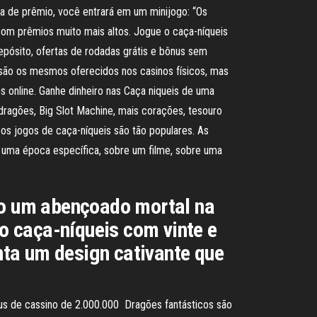
nha de prêmio, você entrará em um minijogo: “Os
 com prêmios muito mais altos. Jogue o caça-níqueis
epósito, ofertas de rodadas grátis e bônus sem
 são os mesmos oferecidos nos casinos físicos, mas
 online. Ganhe dinheiro nas Caça niqueis de uma
dragões, Big Slot Machine, mais corações, tesouro
 os jogos de caça-níqueis são tão populares. As
 uma época específica, sobre um filme, sobre uma
omo um abençoado mortal na
o caça-níqueis com vinte e
enta um design cativante que
s de cassino de 2.000.000 Dragões fantásticos são