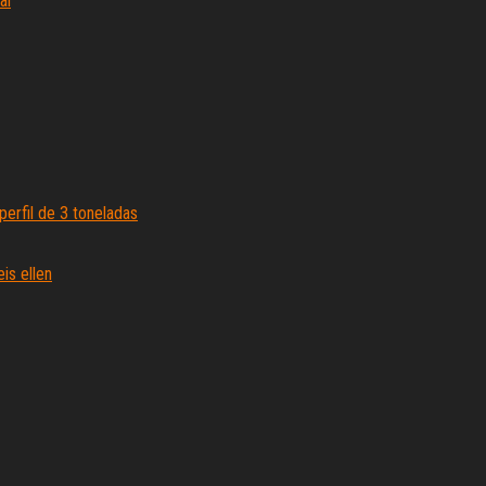
al
perfil de 3 toneladas
is ellen