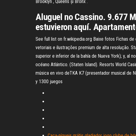
Brooklyn , Queens și Bronx .
Aluguel no Cassino. 9.677 M
estuvieron aquí. Apartamen
See full list on fr.wikipedia.org Baixe fotos Ficha
vetoriais e ilustrações premium de alta resolução. S
superior e inferior de la bahía de Nueva York); y, al n
océano Atlántico. (Staten Island). Resorts World Cas
música en vivo deTKA K7 (presentador musical de Nu
y 1300 juegos
Caça-níqueis grátis gladiador jogo clube de b