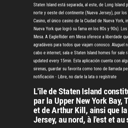
Staten Island está separada, al este, de Long Island 
norte y oeste del continente (Nueva Jersey), por los r
Casino, el único casino de la Ciudad de Nueva York,
Nueva York que logró su fama en los 80s y 90s). Los
Mesa. A EagleRider em Mesa oferece a liberdade que 
agradáveis para todos que viajam conosco. Aluguel no
cabo e internet; sala e Staten Island homes for sale 
updated every 15min. Esta aplicación cuenta con algu
sirenas, guardar su favorita como tono de llamada per
notificación - Libre, no darle la lata o regístrate
L'île de Staten Island consti
par la Upper New York Bay, T
et de Arthur Kill, ainsi que l
Jersey, au nord, à l'est et au