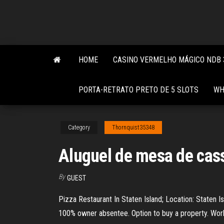
Skip
to
the
content
HOME
CASINO VERMELHO MÁGICO NDB 
PORTA-RETRATO PRETO DE 5 SLOTS
WH
Category
Thornquist35348
Aluguel de mesa de cass
By
GUEST
Pizza Restaurant In Staten Island; Location: Staten Is
100% owner absentee. Option to buy a property. Work