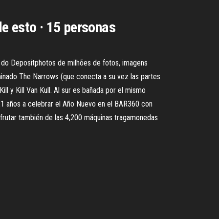
e esto · 15 personas
o do Depositphotos de milhões de fotos, imagens
ominado The Narrows (que conecta a su vez las partes
ill y Kill Van Kull. Al sur es bañada por el mismo
e 21 años a celebrar el Año Nuevo en el BAR360 con
sfrutar también de las 4,200 máquinas tragamonedas