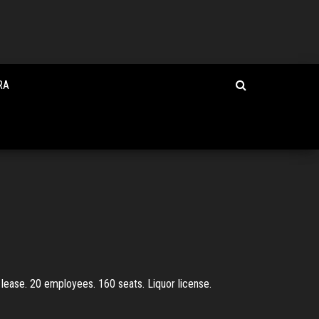
RA
r lease. 20 employees. 160 seats. Liquor license.