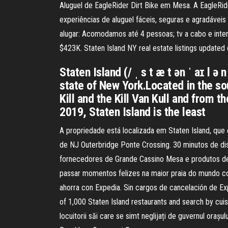
Aluguel de EagleRider Dirt Bike em Mesa. A EagleRi
experiências de aluguel fáceis, seguras e agradáveis
alugar: Acomodamos até 4 pessoas; tv a cabo e intern
$423K. Staten Island NY real estate listings updated
Staten Island (/ ˌ s t æ t ən ˈ aɪ l 
state of New York.Located in the so
Kill and the Kill Van Kull and from 
2019, Staten Island is the least
A propriedade está localizada em Staten Island, que é
de NJ Outerbridge Ponte Crossing. 30 minutos de di
fornecedores de Grande Cassino Mesa e produtos de
passar momentos felizes na maior praia do mundo com
ahorra con Expedia. Sin cargos de cancelación de Exp
of 1,000 Staten Island restaurants and search by cuisi
locuitorii săi care se simt neglijați de guvernul orașul