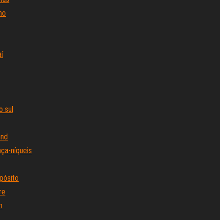
no
í
o sul
and
aça-níqueis
pósito
re
m