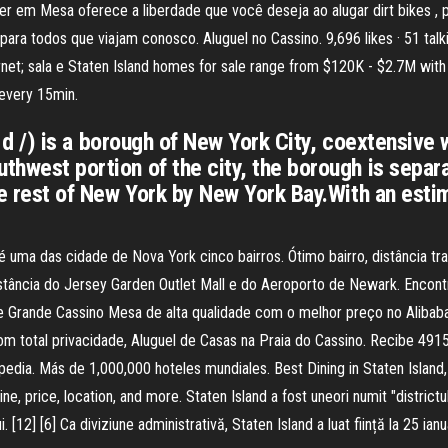
der em Mesa oferece a liberdade que você deseja ao alugar dirt bikes 
 para todos que viajam conosco. Aluguel no Cassino. 9,696 likes · 51 tal
et; sala e Staten Island homes for sale range from $120K - $2.7M with 
 every 15min.
ə n d /) is a borough of New York City, coextensive
uthwest portion of the city, the borough is sepa
the rest of New York by New York Bay.With an est
 uma das cidade de Nova York cinco bairros. Ótimo bairro, distância tran
stância do Jersey Garden Outlet Mall e do Aeroporto de Newark. Encont
 Grande Cassino Mesa de alta qualidade com o melhor preço no Alibaba
 total privacidade, Aluguel de Casas na Praia do Cassino. Recibe 4915 
edia. Más de 1,000,000 hoteles mundiales. Best Dining in Staten Island
ne, price, location, and more. Staten Island a fost uneori numit "district
ui. [12] [6] Ca diviziune administrativă, Staten Island a luat ființă la 25 i