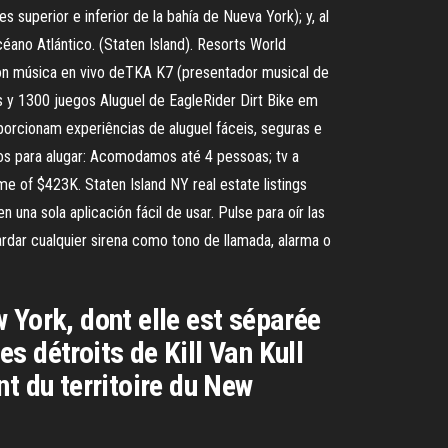
superior e inferior de la bahía de Nueva York); y, al
céano Atlántico. (Staten Island). Resorts World
 con música en vivo deTKA K7 (presentador musical de
s y 1300 juegos Aluguel de EagleRider Dirt Bike em
orcionam experiências de aluguel fáceis, seguras e
ntos para alugar: Acomodamos até 4 pessoas; tv a
me of $423K. Staten Island NY real estate listings
na sola aplicación fácil de usar. Pulse para oír las
uardar cualquier sirena como tono de llamada, alarma o
w York, dont elle est séparée
s détroits de Kill Van Kull
ent du territoire du New