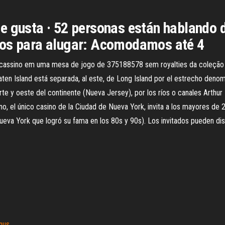
e gusta · 52 personas están hablando d
tos para alugar: Acomodamos até 4
s de cassino em uma mesa de jogo de 375188578 sem royalties da coleçã
taten Island está separada, al este, de Long Island por el estrecho den
orte y oeste del continente (Nueva Jersey), por los ríos o canales Arthur K
ino, el único casino de la Ciudad de Nueva York, invita a los mayores d
eva York que logró su fama en los 80s y 90s). Los invitados pueden di
ônus