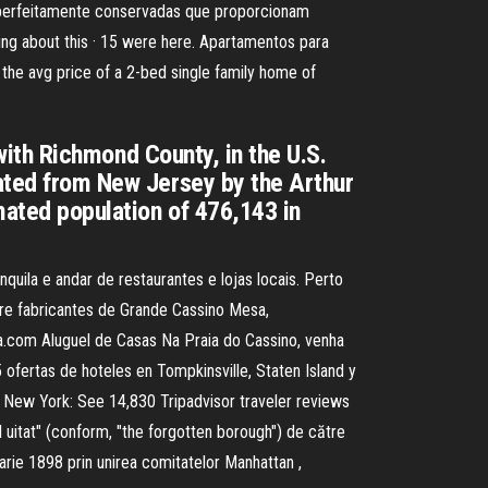
, perfeitamente conservadas que proporcionam
king about this · 15 were here. Apartamentos para
the avg price of a 2-bed single family home of
 with Richmond County, in the U.S.
rated from New Jersey by the Arthur
imated population of 476,143 in
quila e andar de restaurantes e lojas locais. Perto
re fabricantes de Grande Cassino Mesa,
.com Aluguel de Casas Na Praia do Cassino, venha
ofertas de hoteles en Tompkinsville, Staten Island y
, New York: See 14,830 Tripadvisor traveler reviews
ul uitat" (conform, "the forgotten borough") de către
anuarie 1898 prin unirea comitatelor Manhattan ,