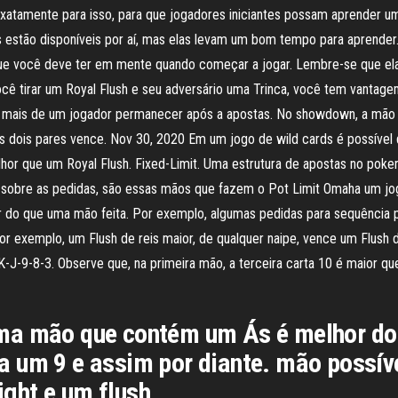
exatamente para isso, para que jogadores iniciantes possam aprender 
as estão disponíveis por aí, mas elas levam um bom tempo para aprend
s que você deve ter em mente quando começar a jogar. Lembre-se que e
você tirar um Royal Flush e seu adversário uma Trinca, você tem vantag
se mais de um jogador permanecer após a apostas. No showdown, a mão
os dois pares vence. Nov 30, 2020 Em um jogo de wild cards é possível
lhor que um Royal Flush. Fixed-Limit. Uma estrutura de apostas no pok
r sobre as pedidas, são essas mãos que fazem o Pot Limit Omaha um jo
 do que uma mão feita. Por exemplo, algumas pedidas para sequência 
or exemplo, um Flush de reis maior, de qualquer naipe, vence um Flush de
-J-9-8-3. Observe que, na primeira mão, a terceira carta 10 é maior qu
ma mão que contém um Ás é melhor do
 um 9 e assim por diante. mão possív
ght e um flush.