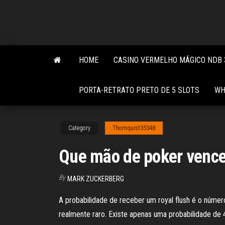
Skip
to
the
content
HOME
CASINO VERMELHO MÁGICO NDB 
PORTA-RETRATO PRETO DE 5 SLOTS
WH
Category
Thornquist35348
Que mão de poker vence
By
MARK ZUCKERBERG
A probabilidade de receber um royal flush é o número
realmente raro. Existe apenas uma probabilidade de