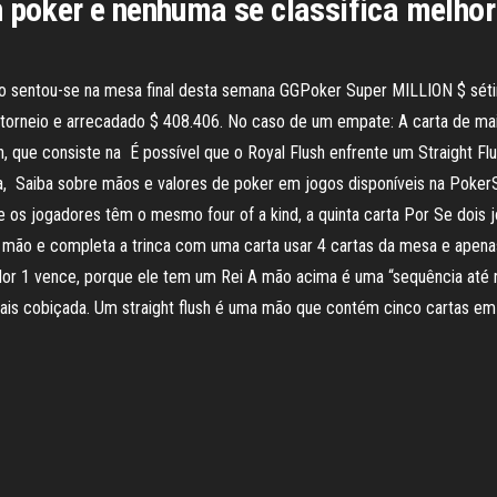
h poker e nenhuma se classifica melhor
ro sentou-se na mesa final desta semana GGPoker Super MILLION $ sé
orneio e arrecadado $ 408.406. No caso de um empate: A carta de mai
h, que consiste na É possível que o Royal Flush enfrente um Straight F
a, Saiba sobre mãos e valores de poker em jogos disponíveis na PokerS
 os jogadores têm o mesmo four of a kind, a quinta carta Por Se dois j
mão e completa a trinca com uma carta usar 4 cartas da mesa e apenas
1 vence, porque ele tem um Rei A mão acima é uma “sequência até rei” 
ais cobiçada. Um straight flush é uma mão que contém cinco cartas e