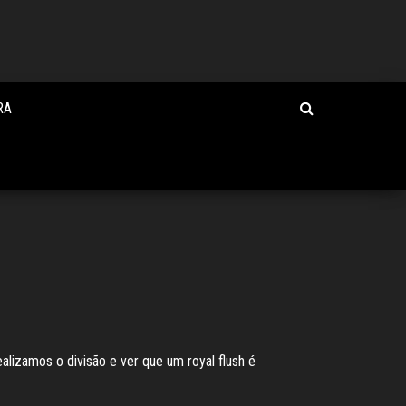
RA
alizamos o divisão e ver que um royal flush é