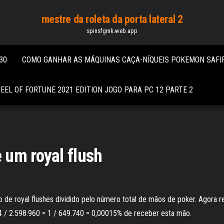
mestre da roleta da porta lateral 2
spinsfgmk.web.app
30
COMO GANHAR AS MÁQUINAS CAÇA-NÍQUEIS POKEMON SAFI
EEL OF FORTUNE 2021 EDITION JOGO PARA PC 12 PARTE 2
 um royal flush
 de royal flushes dividido pelo número total de mãos de poker. Agora re
 4 / 2.598.960 = 1 / 649.740 = 0,00015% de receber esta mão.