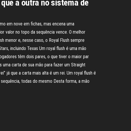
 que a outra no sistema de
timo em nove em fichas, mas encena uma
or valor no topo da sequência vence. O melhor
lush menor e, nesse caso, o Royal Flush sempre
tars, incluindo Texas Um royal flush é uma mão
ogadores têm dois pares, o que tiver o maior par
 uma carta de sua mão para fazer um Straight
já que a carta mais alta é um rei. Um royal flush é
m sequência, todas do mesmo Desta forma, a mão