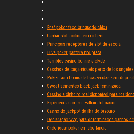
Fnaf poker face brinquedo chica
Ganhar slots online em dinheiro
Principais receptores de slot da escola
Luva poker pantera pro prata
Terribles casino bonnie e clyde
Cassinos de caça-níqueis perto de los angeles
Poker com bônus de boas-vindas sem depósi
Sweet sementes black jack feminizada
Cassino a dinheiro real disponível para reside
Experiências com o william hill casino
Casino do jackpot da ilha do tesouro
Declaração w2g para determinados ganhos em
Onde jogar poker em uberlandia