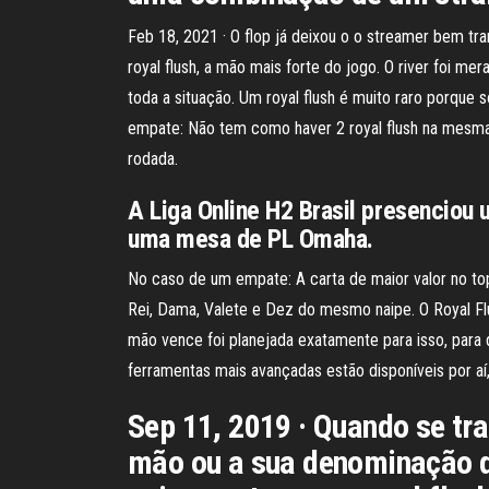
Feb 18, 2021 · O flop já deixou o o streamer bem tr
royal flush, a mão mais forte do jogo. O river foi m
toda a situação. Um royal flush é muito raro porque
empate: Não tem como haver 2 royal flush na mesma
rodada.
A Liga Online H2 Brasil presenciou 
uma mesa de PL Omaha.
No caso de um empate: A carta de maior valor no top
Rei, Dama, Valete e Dez do mesmo naipe. O Royal Flu
mão vence foi planejada exatamente para isso, para
ferramentas mais avançadas estão disponíveis por a
Sep 11, 2019 · Quando se tra
mão ou a sua denominação q